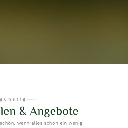
günstig
len & Angebote
schön, wenn alles schon ein wenig